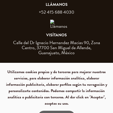
LLÁMANOS
+52 415 688 4030
VISÍTANOS
Calle del Dr Ignacio Hernandez Macias 90, Zona
Centro, 37700 San Miguel de Allende,
Guanajuato, México
Utilizamos cookies propias y de terceros para mejorar nuestros
servicios, para elaborar información analítica, elaborar
información publicitaria, elaborar perfiles según tu navegación y
personalizarte contenidos. Podemos compartir la información
analítica o publicitaria con terceros. Al dar click en "Aceptar",
© 2026 Cantera 1910 Hotel
Políticas de privacidad
Términos y condiciones
Boutique. Todos los derechos
aceptas su uso.
reservados.