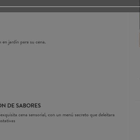
 en jardín para su cena.
SUITE
DESDE MXN$ 3,500/NOCHE
Disfrutar al máximo de momentos únicos, en una
de nuestras habitaciones, espaciosas e inteligentes.
ÓN DE SABORES
 exquisita cena sensorial, con un menú secreto que deleitara
ustativas