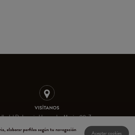
VISÍTANOS
lle del Dr Ignacio Hernandez Macias 90, Zona
Centro, 37700 San Miguel de Allende,
Guanajuato, México
ria, elaborar perfiles según tu navegación
Aceptar cookies