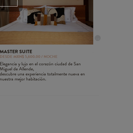
MASTER SUITE
JUNIOR SUITE
DESDE MXN$ 5,600.00 / NOCHE
DESDE MXN$ 4,550/
Elegancia y lujo en el corazón ciudad de San
Tradición y vanguardi
Miguel de Allende,
habitaciones cómodas
descubre una experiencia totalmente nueva en
nuestra mejor habitación.