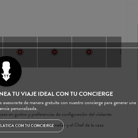
MASTERCLASS DE ESCULTURA
NEA TU VIAJE IDEAL CON TU CONCIERGE
DESDE $1,750.00 PRECIO POR PERSONA
s asesorarte de manera gratuita con nuestro concierge para generar una
encia personalizada.
e en gustos y preferencias de configuración del visitante.
encia personalizada del Sommelier y el Chef de la casa.
PLATICA CON TU CONCIERGE