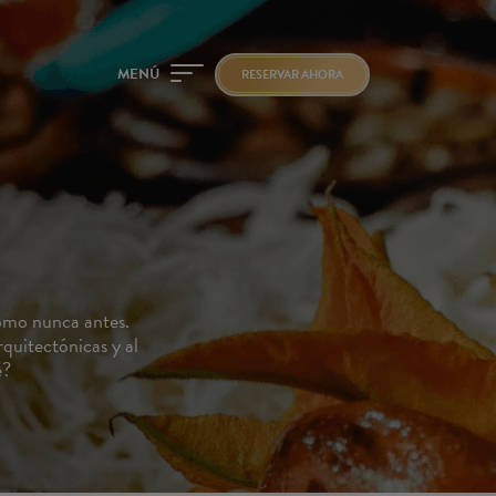
MENÚ
RESERVAR AHORA
omo nunca antes.
rquitectónicas y al
e?