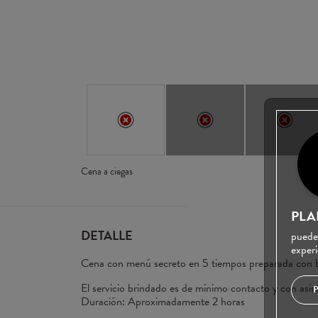
Cena a ciegas
PLA
DETALLE
puede
experi
Cena con menú secreto en 5 tiempos preparada con bas
El servicio brindado es de mínimo contacto y con asist
Duración: Aproximadamente 2 horas