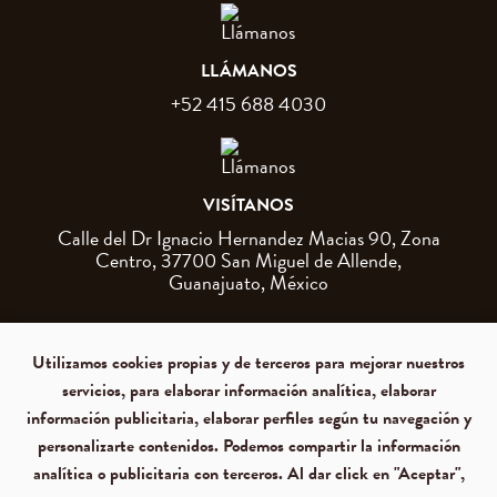
LLÁMANOS
+52 415 688 4030
VISÍTANOS
Calle del Dr Ignacio Hernandez Macias 90, Zona
Centro, 37700 San Miguel de Allende,
Guanajuato, México
Utilizamos cookies propias y de terceros para mejorar nuestros
servicios, para elaborar información analítica, elaborar
información publicitaria, elaborar perfiles según tu navegación y
personalizarte contenidos. Podemos compartir la información
analítica o publicitaria con terceros. Al dar click en "Aceptar",
© 2026 Cantera 1910 Hotel
Políticas de privacidad
Términos y condiciones