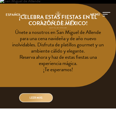
MENÚ
ESPAÑOL
¡CELEBRA ESTAS FIESTAS EN EL
CORAZÓN DE MÉXICO!
Únete a nosotros en San Miguel de Allende
para una cena navideña y de año nuevo
inolvidables. Disfruta de platillos gourmet y un
ambiente cálido y elegante.
Reserva ahora y haz de estas fiestas una
experiencia mágica.
¡Te esperamos!
LEER MÁS