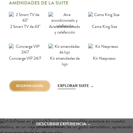
AMENIDADES DE LA SUITE
2 Smart TV de 43”
Aire acondicionado
Cama King Size
y calefacción
Concierge VIP 24/7
Kit amenidades de
Kit Nespresso
lujo
EXPLORAR SUITE →
RESERVAR AHORA
PASEO EN GLOBO
DESCUBRIR EXPERIENCIA →